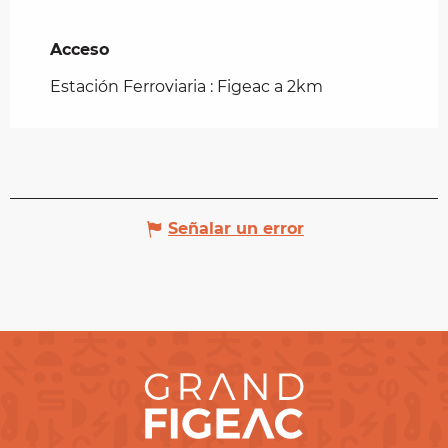
Acceso
Acceso
Estación Ferroviaria : Figeac a 2km
Señalar un error