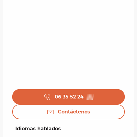
06 35 52 24
▒▒
Contáctenos
Idiomas hablados
Idiomas hablados