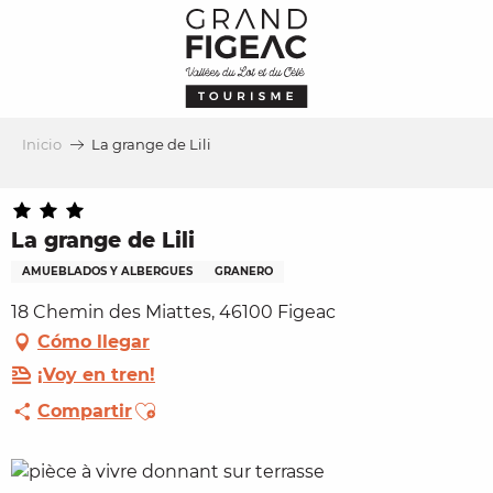
Aller
au
contenu
principal
Inicio
La grange de Lili
La grange de Lili
AMUEBLADOS Y ALBERGUES
GRANERO
18 Chemin des Miattes, 46100 Figeac
Cómo llegar
¡Voy en tren!
Ajouter aux favoris
Compartir