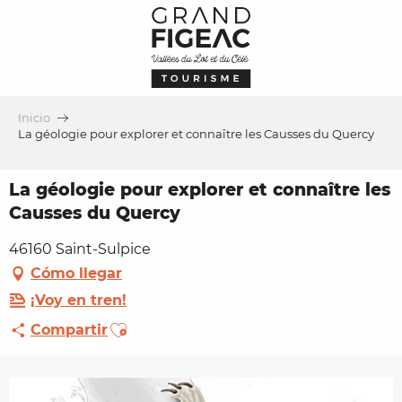
Aller
au
contenu
principal
Inicio
La géologie pour explorer et connaître les Causses du Quercy
La géologie pour explorer et connaître les
Causses du Quercy
46160 Saint-Sulpice
Cómo llegar
¡Voy en tren!
Ajouter aux favoris
Compartir