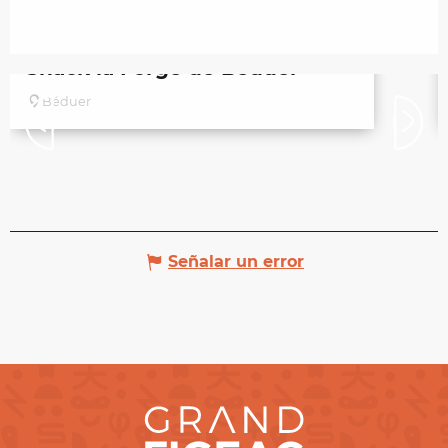
Snack la Forge de Béduer
Béduer
Señalar un error