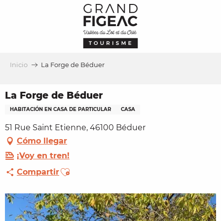
Aller
au
contenu
principal
Inicio
La Forge de Béduer
La Forge de Béduer
HABITACIÓN EN CASA DE PARTICULAR
CASA
51 Rue Saint Etienne, 46100 Béduer
Cómo llegar
¡Voy en tren!
Ajouter aux favoris
Compartir