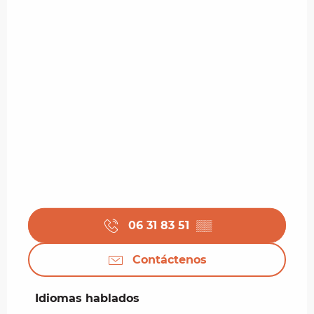
06 31 83 51
▒▒
Contáctenos
Idiomas hablados
Idiomas hablados