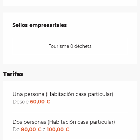
Oferta de prestaciones
Sellos empresariales
Sellos empresariales
Tourisme 0 déchets
Tarifas
Tarifas 2026
Una persona (Habitación casa particular)
Desde
60,00 €
Dos personas (Habitación casa particular)
De
80,00 €
a
100,00 €