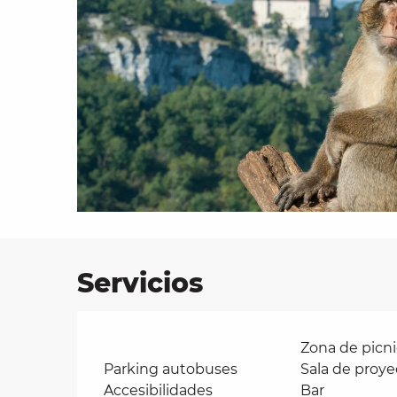
les
ra
 y
Servicios
Zona de picni
Parking autobuses
Sala de proye
Accesibilidades
Bar