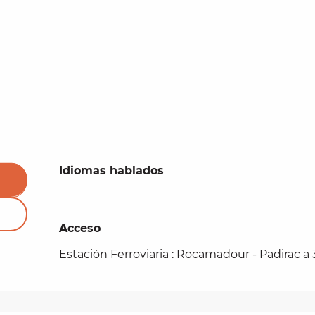
Idiomas hablados
Idiomas hablados
Acceso
Acceso
Estación Ferroviaria : Rocamadour - Padirac a