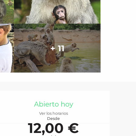
+ 11
Horarios y datos de 
Abierto hoy
Ver los horarios
Desde
12,00 €