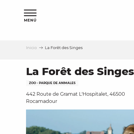
Aller
au
contenu
MENÚ
principal
Inicio
La Forêt des Singes
a
La Forêt des Singes
ZOO - PARQUE DE ANIMALES
442 Route de Gramat L'Hospitalet, 46500
Rocamadour