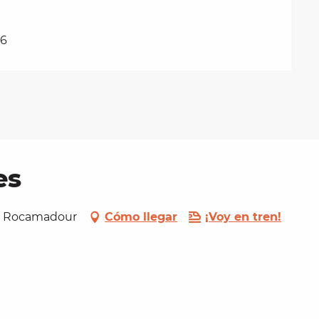
26
es
00 Rocamadour
Cómo llegar
¡Voy en tren!