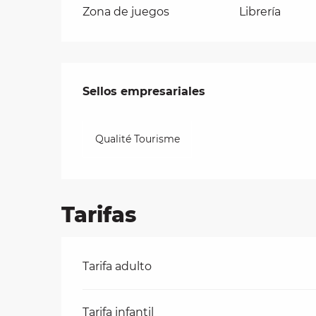
Zona de juegos
Librería
Oferta de presta
Sellos empresariales
Sellos empresariales
Qualité Tourisme
Tarifas
Tarifas 2026
Tarifa adulto
Tarifa infantil