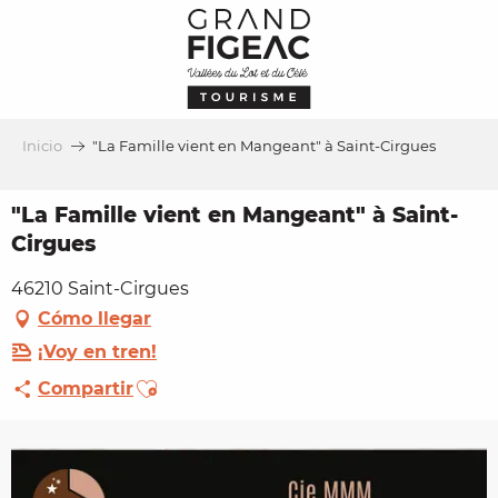
Aller
au
contenu
principal
Inicio
"La Famille vient en Mangeant" à Saint-Cirgues
"La Famille vient en Mangeant" à Saint-
Cirgues
46210 Saint-Cirgues
Cómo llegar
¡Voy en tren!
Ajouter aux favoris
Compartir