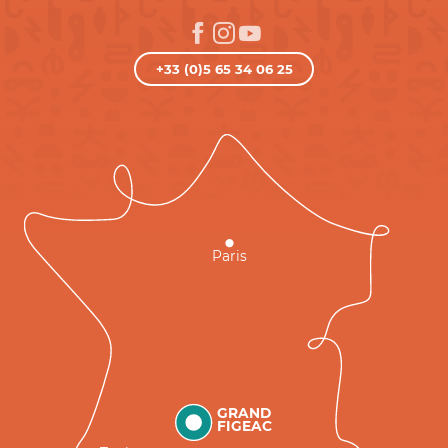
+33 (0)5 65 34 06 25
Paris
GRAND
FIGEAC