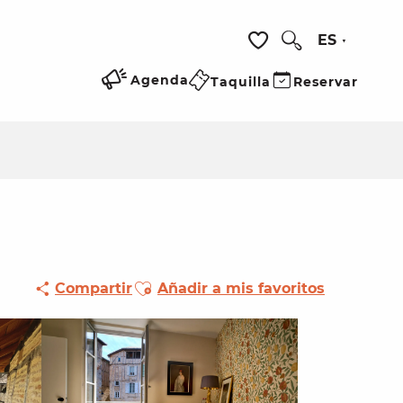
ES
Buscar
Voir les favoris
Agenda
Taquilla
Reservar
Ajouter aux favoris
Compartir
Añadir a mis favoritos