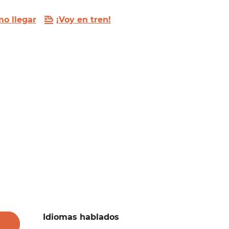
o llegar
¡Voy en tren!
Idiomas hablados
Idiomas hablados