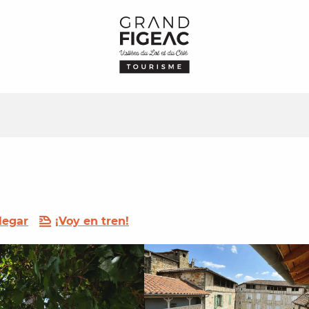
legar
¡Voy en tren!