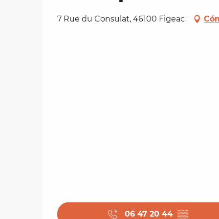
7 Rue du Consulat, 46100 Figeac
Cóm
06 47 20 44
▒▒