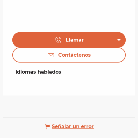
Llamar
Contáctenos
Idiomas hablados
Idiomas hablados
Señalar un error