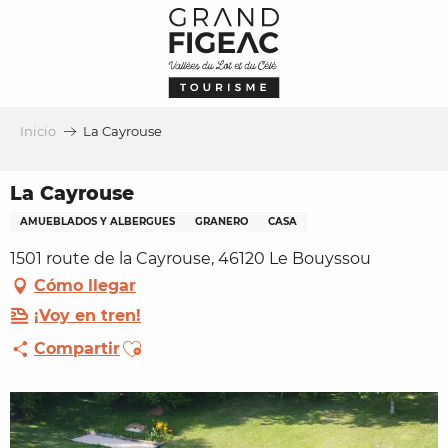
Aller
au
contenu
principal
Inicio
La Cayrouse
La Cayrouse
AMUEBLADOS Y ALBERGUES
GRANERO
CASA
1501 route de la Cayrouse, 46120 Le Bouyssou
Cómo llegar
¡Voy en tren!
Ajouter aux favoris
Compartir