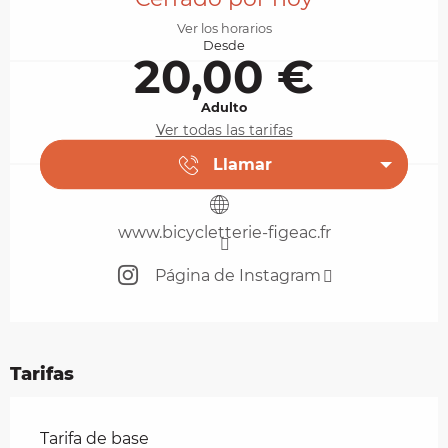
Ver los horarios
Desde
20,00 €
Adulto
Ver todas las tarifas
Llamar
www.bicycletterie-figeac.fr
Página de Instagram
Tarifas
Tarifas 2026
Tarifa de base