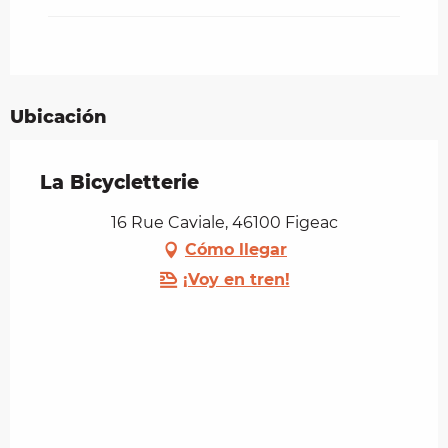
noviembre 2026
Del
1 enero 2027
al
28 febrero
2027
Ubicación
La Bicycletterie
16 Rue Caviale, 46100 Figeac
Cómo llegar
¡Voy en tren!