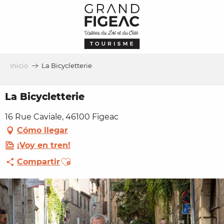
Aller
au
contenu
principal
Inicio
La Bicycletterie
La Bicycletterie
16 Rue Caviale, 46100 Figeac
Cómo llegar
¡Voy en tren!
Ajouter aux favoris
Compartir