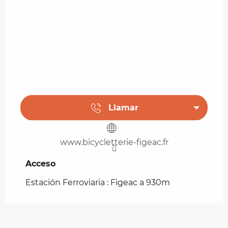
Llamar
www.bicycletterie-figeac.fr
Acceso
Acceso
Estación Ferroviaria : Figeac a 930m