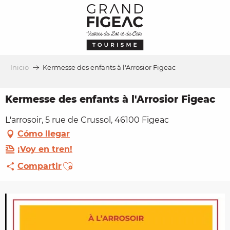
Aller
au
contenu
principal
Inicio
Kermesse des enfants à l'Arrosior Figeac
Kermesse des enfants à l'Arrosior Figeac
L'arrosoir, 5 rue de Crussol, 46100 Figeac
Cómo llegar
¡Voy en tren!
Ajouter aux favoris
Compartir