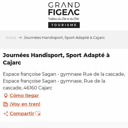
Aller
au
contenu
principal
Inicio
Journées Handisport, Sport Adapté à Cajarc
Journées Handisport, Sport Adapté à
Cajarc
Espace françoise Sagan - gymnase Rue de la cascade,
Espace françoise Sagan - gymnase, Rue de la
cascade, 46160 Cajarc
Cómo llegar
¡Voy en tren!
Ajouter aux favoris
Compartir