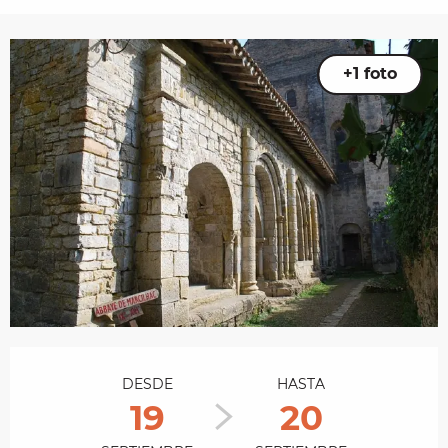
+1 foto
Horarios y datos de contacto
DESDE
HASTA
19
20