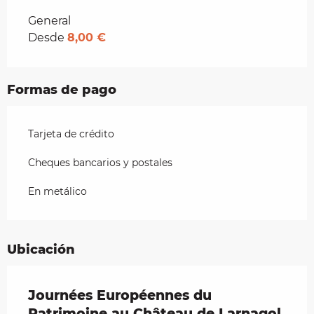
Tarifas 2026
General
Desde
8,00 €
Formas de pago
Tarjeta de crédito
Cheques bancarios y postales
En metálico
Ubicación
Journées Européennes du
Patrimoine au Château de Larnagol