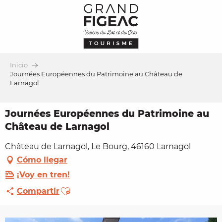
Aller
au
contenu
principal
Inicio
Journées Européennes du Patrimoine au Château de
Larnagol
Journées Européennes du Patrimoine au
Château de Larnagol
Château de Larnagol, Le Bourg, 46160 Larnagol
Cómo llegar
¡Voy en tren!
Ajouter aux favoris
Compartir