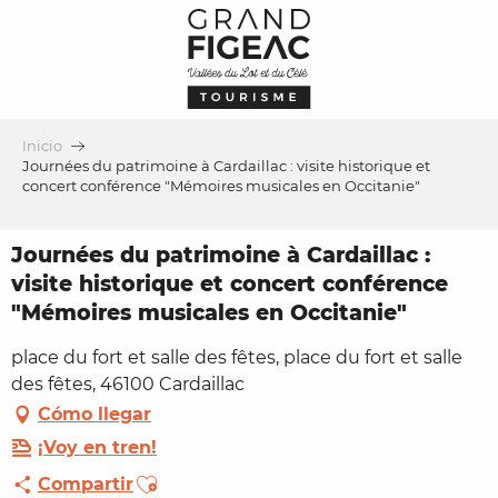
Aller
au
contenu
principal
Inicio
Journées du patrimoine à Cardaillac : visite historique et
concert conférence "Mémoires musicales en Occitanie"
Journées du patrimoine à Cardaillac :
visite historique et concert conférence
"Mémoires musicales en Occitanie"
place du fort et salle des fêtes, place du fort et salle
des fêtes, 46100 Cardaillac
Cómo llegar
¡Voy en tren!
Ajouter aux favoris
Compartir