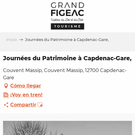
Aller
au
contenu
principal
Inicio
Journées du Patrimoine à Capdenac-Gare,
Journées du Patrimoine à Capdenac-Gare,
Couvent Massip, Couvent Massip, 12700 Capdenac-
Gare
Cómo llegar
¡Voy en tren!
Ajouter aux favoris
Compartir