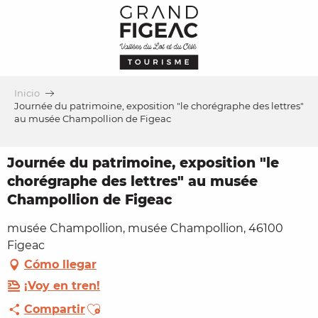
Aller
au
contenu
principal
Inicio
Journée du patrimoine, exposition "le chorégraphe des lettres"
au musée Champollion de Figeac
Journée du patrimoine, exposition "le
chorégraphe des lettres" au musée
Champollion de Figeac
musée Champollion, musée Champollion, 46100
Figeac
Cómo llegar
¡Voy en tren!
Ajouter aux favoris
Compartir