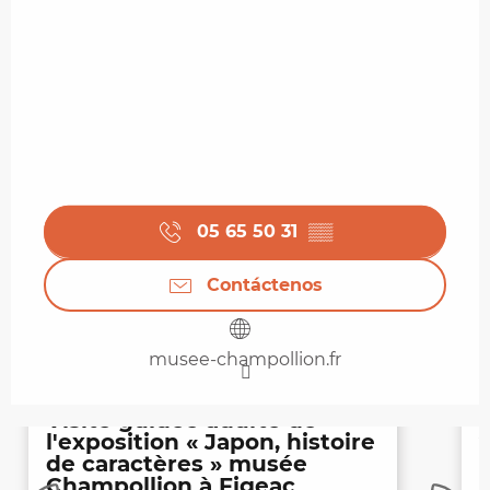
05 65 50 31
▒▒
Contáctenos
musee-champollion.fr
Visite guidée adulte de
l'exposition « Japon, histoire
de caractères » musée
Champollion à Figeac