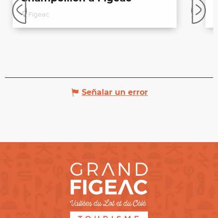
Figeac
Señalar un error