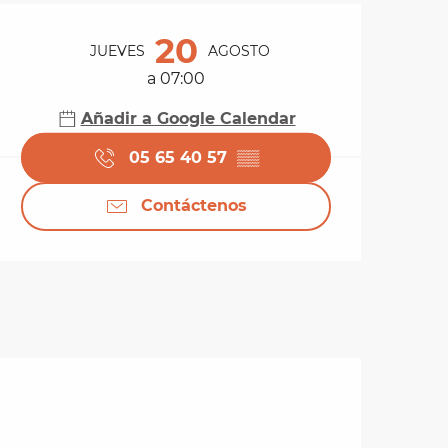
Horarios y datos de 
20
JUEVES
AGOSTO
a 07:00
Añadir a Google Calendar
05 65 40 57
▒▒
Contáctenos