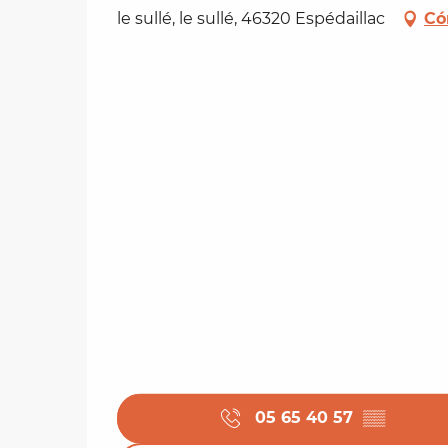
le sullé, le sullé, 46320 Espédaillac
Có
05 65 40 57
▒▒