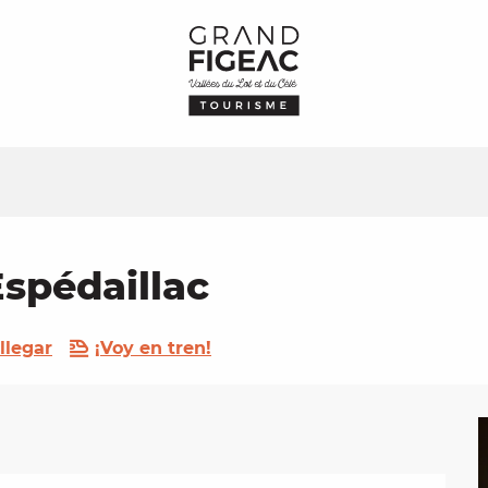
Espédaillac
llegar
¡Voy en tren!