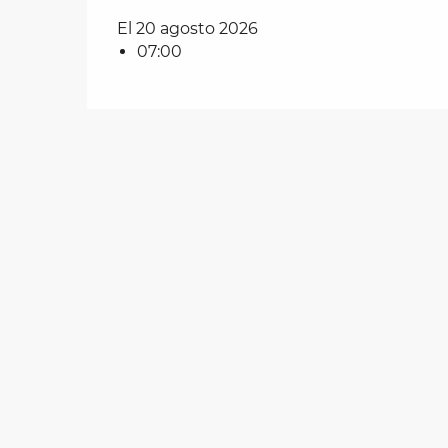
El 20 agosto 2026
07:00
les
ra
 y