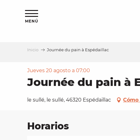
Aller
au
contenu
MENÚ
principal
Inicio
Journée du pain à Espédaillac
a
Jueves 20 agosto a 07:00
Journée du pain à 
le sullé, le sullé, 46320 Espédaillac
Cómo 
Horarios