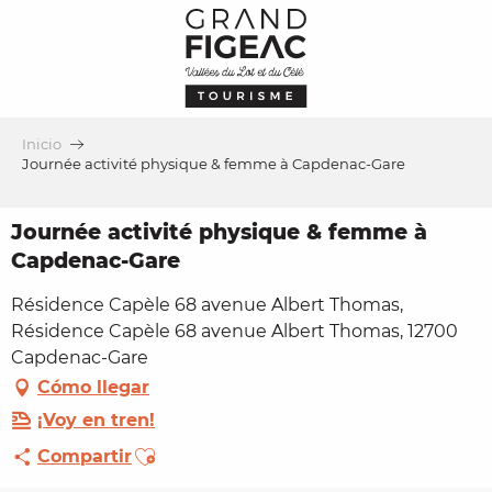
Aller
au
contenu
principal
Inicio
Journée activité physique & femme à Capdenac-Gare
Journée activité physique & femme à
Capdenac-Gare
Résidence Capèle 68 avenue Albert Thomas,
Résidence Capèle 68 avenue Albert Thomas, 12700
Capdenac-Gare
Cómo llegar
¡Voy en tren!
Ajouter aux favoris
Compartir