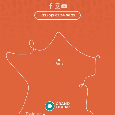
+33 (0)5 65 34 06 25
Paris
GRAND
FIGEAC
Toulouse