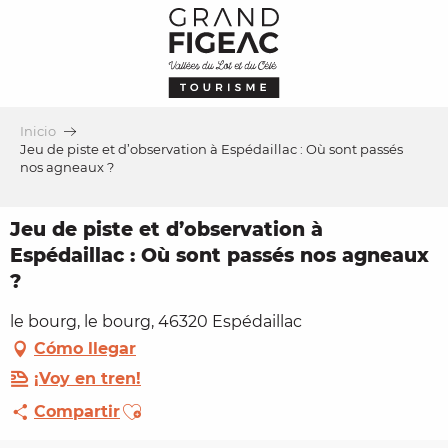
Aller
au
contenu
principal
Inicio
Jeu de piste et d’observation à Espédaillac : Où sont passés
nos agneaux ?
Jeu de piste et d’observation à
Espédaillac : Où sont passés nos agneaux
?
le bourg, le bourg, 46320 Espédaillac
Cómo llegar
¡Voy en tren!
Ajouter aux favoris
Compartir