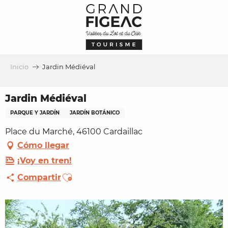
Aller
au
contenu
principal
Inicio
Jardin Médiéval
Jardin Médiéval
PARQUE Y JARDÍN
JARDÍN BOTÁNICO
Place du Marché, 46100 Cardaillac
Cómo llegar
¡Voy en tren!
Ajouter aux favoris
Compartir