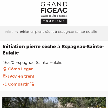
Aller
au
contenu
principal
Inicio
Initiation pierre sèche à Espagnac-Sainte-Eulalie
Initiation pierre sèche à Espagnac-Sainte-
Eulalie
46320 Espagnac-Sainte-Eulalie
Cómo llegar
¡Voy en tren!
Ajouter aux favoris
Compartir