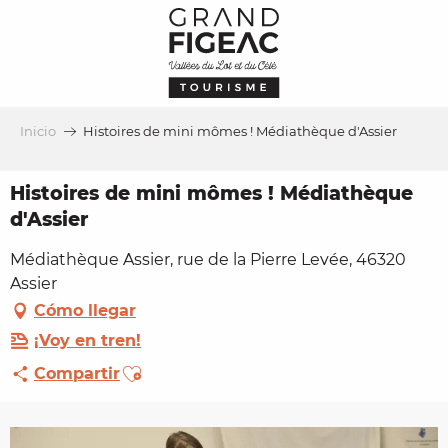
Aller
au
contenu
principal
Inicio
Histoires de mini mômes ! Médiathèque d'Assier
Histoires de mini mômes ! Médiathèque
d'Assier
Médiathèque Assier, rue de la Pierre Levée, 46320
Assier
Cómo llegar
¡Voy en tren!
Ajouter aux favoris
Compartir