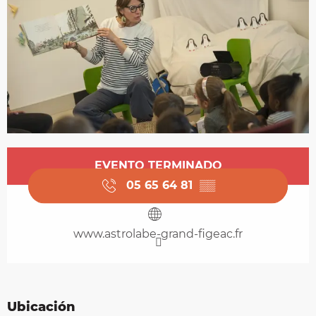
Horarios y datos de contacto
EVENTO TERMINADO
05 65 64 81
▒▒
www.astrolabe-grand-figeac.fr
Ubicación