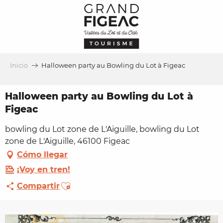
Aller
au
contenu
principal
Inicio
Halloween party au Bowling du Lot à Figeac
Halloween party au Bowling du Lot à
Figeac
bowling du Lot zone de L'Aiguille, bowling du Lot
zone de L'Aiguille, 46100 Figeac
Cómo llegar
¡Voy en tren!
Ajouter aux favoris
Compartir