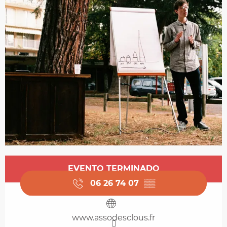
Horarios y datos de contacto
EVENTO TERMINADO
06 26 74 07
▒▒
www.assodesclous.fr