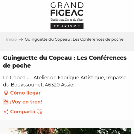
Aller
au
contenu
principal
Inicio
Guinguette du Copeau : Les Conférences de poche
Guinguette du Copeau : Les Conférences
de poche
Le Copeau – Atelier de Fabrique Artistique, Impasse
du Bouyssounet, 46320 Assier
Cómo llegar
¡Voy en tren!
Ajouter aux favoris
Compartir