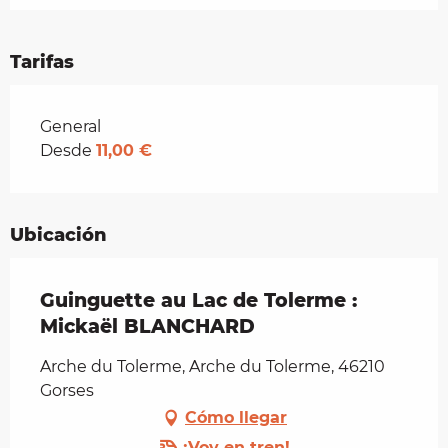
Tarifas
Tarifas 2026
General
Desde
11,00 €
Ubicación
Guinguette au Lac de Tolerme :
Mickaël BLANCHARD
Arche du Tolerme, Arche du Tolerme, 46210
Gorses
Cómo llegar
¡Voy en tren!