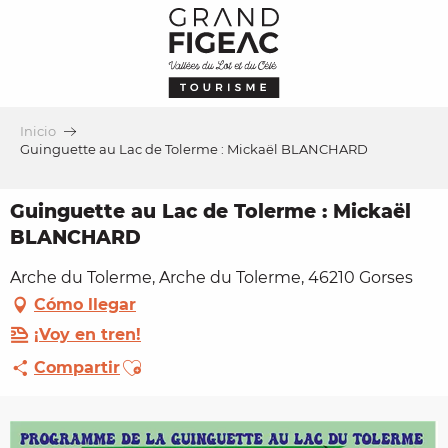
Aller
au
contenu
principal
Inicio
Guinguette au Lac de Tolerme : Mickaël BLANCHARD
Guinguette au Lac de Tolerme : Mickaël
BLANCHARD
Arche du Tolerme, Arche du Tolerme, 46210 Gorses
Cómo llegar
¡Voy en tren!
Ajouter aux favoris
Compartir