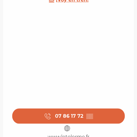
07 86 17 72
▒▒
www.letolerme.fr