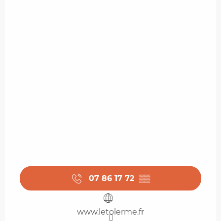
07 86 17 72
▒▒
www.letolerme.fr