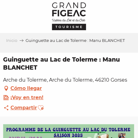
Aller
au
contenu
principal
Inicio
Guinguette au Lac de Tolerme : Manu BLANCHET
Guinguette au Lac de Tolerme : Manu
BLANCHET
Arche du Tolerme, Arche du Tolerme, 46210 Gorses
Cómo llegar
¡Voy en tren!
Ajouter aux favoris
Compartir