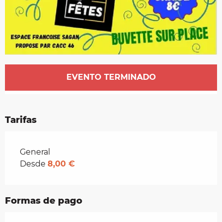
Horarios y datos de contacto
EVENTO TERMINADO
Tarifas
Tarifas 2026
General
Desde
8,00 €
Formas de pago