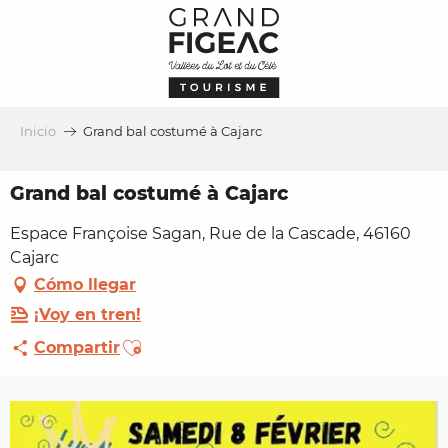
Aller
au
contenu
principal
Inicio
Grand bal costumé à Cajarc
Grand bal costumé à Cajarc
Espace Françoise Sagan, Rue de la Cascade, 46160
Cajarc
Cómo llegar
¡Voy en tren!
Ajouter aux favoris
Compartir