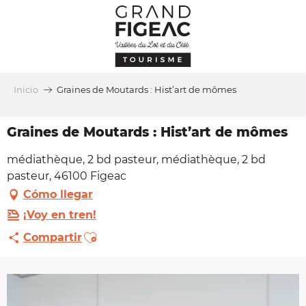
Aller
au
contenu
principal
Inicio
Graines de Moutards : Hist’art de mômes
Graines de Moutards : Hist’art de mômes
médiathèque, 2 bd pasteur, médiathèque, 2 bd
pasteur, 46100 Figeac
Cómo llegar
¡Voy en tren!
Ajouter aux favoris
Compartir