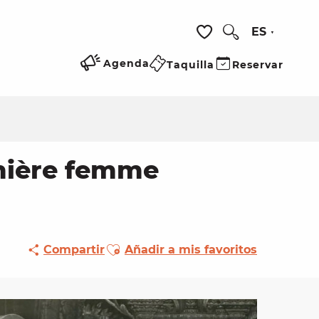
ES
Buscar
Voir les favoris
Agenda
Taquilla
Reservar
emière femme
Ajouter aux favoris
Compartir
Añadir a mis favoritos