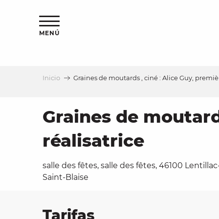
Aller
au
contenu
MENÚ
principal
Inicio
Graines de moutards , ciné : Alice Guy, premi
a
Graines de moutard
réalisatrice
salle des fêtes, salle des fêtes, 46100 Lentillac
Saint-Blaise
Tarifas