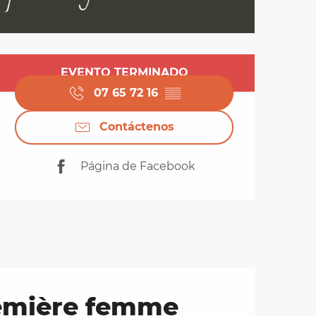
Horarios y datos de 
EVENTO TERMINADO
07 65 72 16
▒▒
Contáctenos
Página de Facebook
première femme