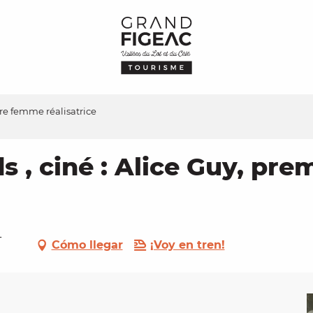
ère femme réalisatrice
s , ciné : Alice Guy, pr
-
Cómo llegar
¡Voy en tren!