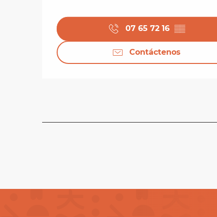
07 65 72 16
▒▒
Contáctenos