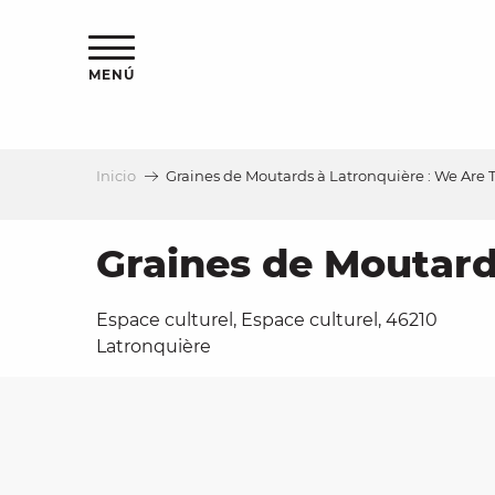
Aller
au
contenu
MENÚ
principal
Inicio
Graines de Moutards à Latronquière : We Are
a
Graines de Moutard
Espace culturel, Espace culturel, 46210
Latronquière