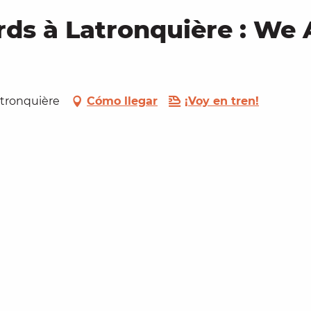
ds à Latronquière : We 
atronquière
Cómo llegar
¡Voy en tren!