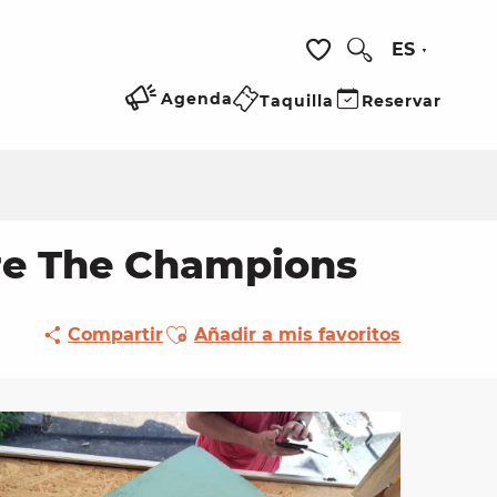
ES
Buscar
Voir les favoris
Agenda
Taquilla
Reservar
Are The Champions
Ajouter aux favoris
Compartir
Añadir a mis favoritos