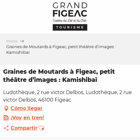
Aller
au
contenu
principal
Inicio
Graines de Moutards à Figeac, petit théâtre d’images :
Kamishibaï
Graines de Moutards à Figeac, petit
théâtre d’images : Kamishibaï
Ludothèque, 2 rue victor Delbos, Ludothèque, 2 rue
victor Delbos, 46100 Figeac
Cómo llegar
¡Voy en tren!
Ajouter aux favoris
Compartir