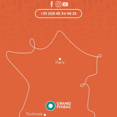
+33 (0)5 65 34 06 25
Paris
GRAND
FIGEAC
Toulouse