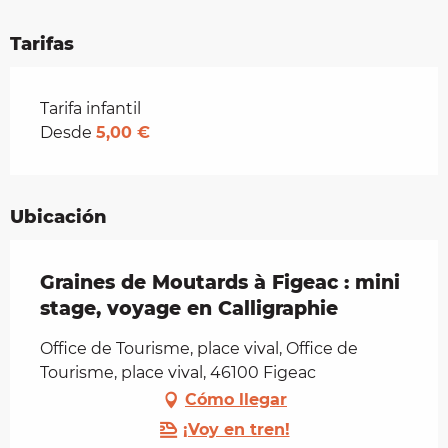
Tarifas
Tarifas 2026
Tarifa infantil
Desde
5,00 €
Ubicación
Graines de Moutards à Figeac : mini
stage, voyage en Calligraphie
Office de Tourisme, place vival, Office de
Tourisme, place vival, 46100 Figeac
Cómo llegar
¡Voy en tren!