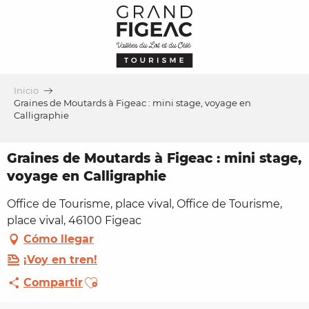
Aller
au
contenu
principal
Inicio
Graines de Moutards à Figeac : mini stage, voyage en
Calligraphie
Graines de Moutards à Figeac : mini stage,
voyage en Calligraphie
Office de Tourisme, place vival, Office de Tourisme,
place vival, 46100 Figeac
Cómo llegar
¡Voy en tren!
Ajouter aux favoris
Compartir