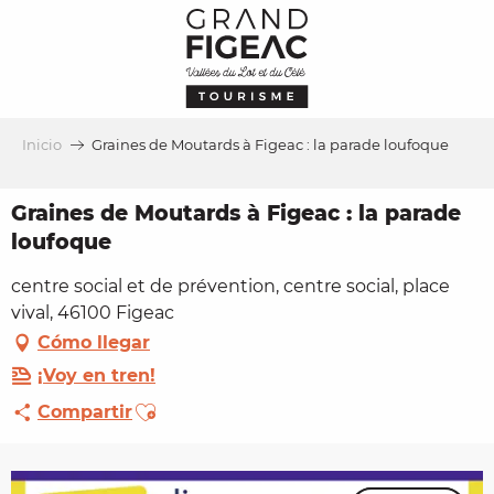
Aller
au
contenu
principal
Inicio
Graines de Moutards à Figeac : la parade loufoque
Graines de Moutards à Figeac : la parade
loufoque
centre social et de prévention, centre social, place
vival, 46100 Figeac
Cómo llegar
¡Voy en tren!
Ajouter aux favoris
Compartir