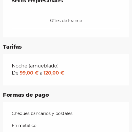
Sellos empresariales
Sellos empresariales
Gîtes de France
Tarifas
Tarifas 2026
Noche (amueblado)
De
99,00 €
a
120,00 €
Formas de pago
Cheques bancarios y postales
En metálico