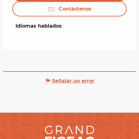
Contáctenos
Idiomas hablados
Idiomas hablados
Señalar un error