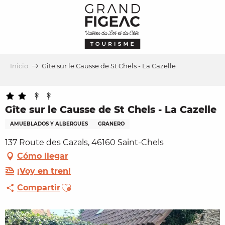
Aller
au
contenu
principal
Inicio
Gîte sur le Causse de St Chels - La Cazelle
Gîte sur le Causse de St Chels - La Cazelle
AMUEBLADOS Y ALBERGUES
GRANERO
137 Route des Cazals, 46160 Saint-Chels
Cómo llegar
¡Voy en tren!
Ajouter aux favoris
Compartir