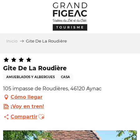
Aller
au
contenu
principal
Inicio
Gite De La Roudière
Gite De La Roudière
AMUEBLADOS Y ALBERGUES
CASA
105 impasse de Roudières, 46120 Aynac
Cómo llegar
¡Voy en tren!
Ajouter aux favoris
Compartir