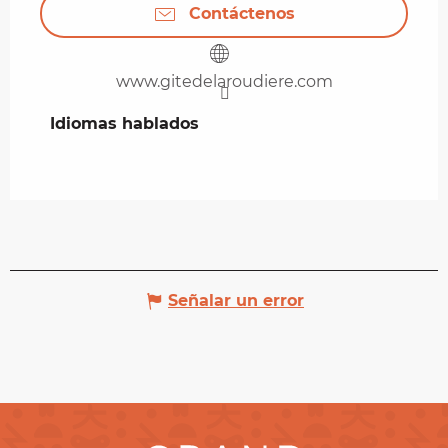
Contáctenos
www.gitedelaroudiere.com
Idiomas hablados
Idiomas hablados
Señalar un error