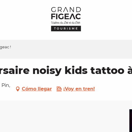
geac !
saire noisy kids tattoo à
 Pin,
Cómo llegar
¡Voy en tren!