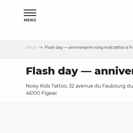
Aller
au
contenu
MENÚ
principal
Inicio
Flash day — anniversaire noisy kids tattoo à Fi
a
Flash day — anniver
Noisy Kids Tattoo, 32 avenue du Faubourg du
46100 Figeac