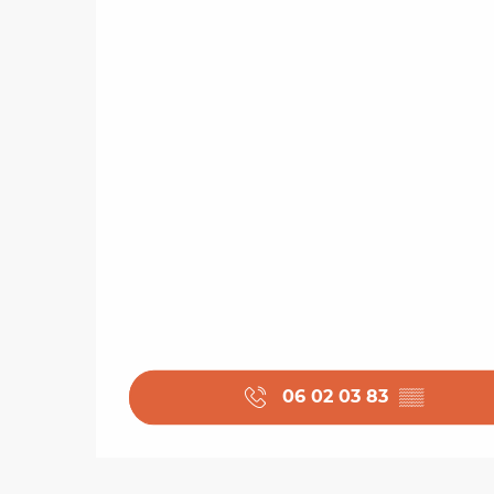
06 02 03 83
▒▒