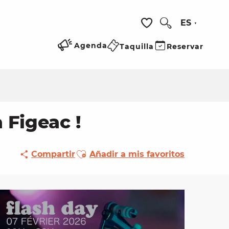
ES
Buscar
Voir les favoris
Agenda
Taquilla
Reservar
 Figeac !
Ajouter aux favoris
Compartir
Añadir a mis favoritos