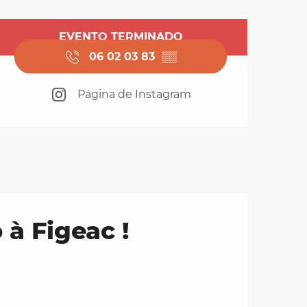
Horarios y datos de 
EVENTO TERMINADO
06 02 03 83
▒▒
Página de Instagram
 à Figeac !