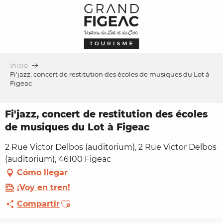
Aller
au
contenu
principal
Inicio
Fi'jazz, concert de restitution des écoles de musiques du Lot à
Figeac
Fi'jazz, concert de restitution des écoles
de musiques du Lot à Figeac
2 Rue Victor Delbos (auditorium), 2 Rue Victor Delbos
(auditorium), 46100 Figeac
Cómo llegar
¡Voy en tren!
Ajouter aux favoris
Compartir