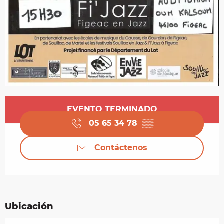
Horarios y datos de contacto
EVENTO TERMINADO
05 65 34 78
▒▒
Contáctenos
Ubicación