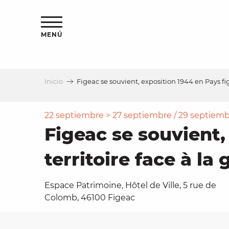
Aller
au
contenu
MENÚ
principal
Inicio
Figeac se souvient, exposition 1944 en Pays fige
a
22 septiembre > 27 septiembre / 29 septiembre
Figeac se souvient,
territoire face à la
Espace Patrimoine, Hôtel de Ville, 5 rue de
Colomb, 46100 Figeac