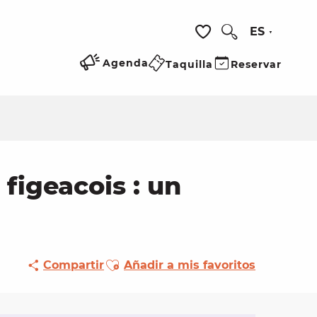
ES
Buscar
Voir les favoris
Agenda
Taquilla
Reservar
figeacois : un
Ajouter aux favoris
Compartir
Añadir a mis favoritos