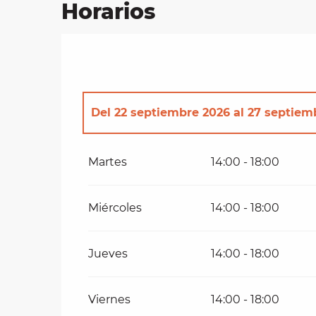
Horarios
les
ra
 y
Del
22 septiembre 2026
al
27 septiem
Del
29 septiembre 2026
al
4 octubre 
Martes
14:00 - 18:00
Del
6 octubre 2026
al
11 octubre 2026
Miércoles
14:00 - 18:00
Del
13 octubre 2026
al
18 octubre 2026
Jueves
14:00 - 18:00
Del
20 octubre 2026
al
25 octubre 202
Viernes
14:00 - 18:00