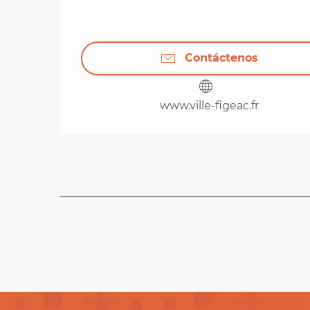
Contáctenos
www.ville-figeac.fr