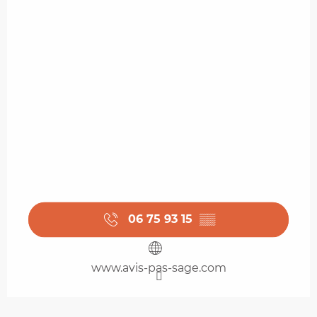
06 75 93 15
▒▒
www.avis-pas-sage.com