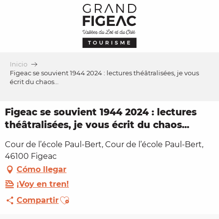
Aller
au
contenu
principal
Inicio
Figeac se souvient 1944 2024 : lectures théâtralisées, je vous
écrit du chaos...
Figeac se souvient 1944 2024 : lectures
théâtralisées, je vous écrit du chaos...
Cour de l’école Paul-Bert, Cour de l’école Paul-Bert,
46100 Figeac
Cómo llegar
¡Voy en tren!
Ajouter aux favoris
Compartir