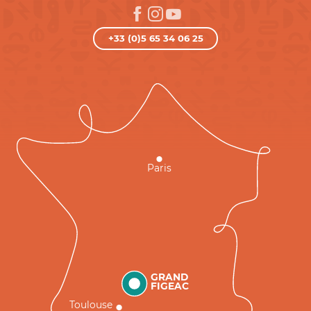
+33 (0)5 65 34 06 25
Paris
GRAND
FIGEAC
Toulouse