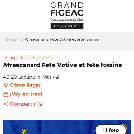
Aller
au
contenu
principal
Inicio
Afreecanard Fête Votive et fête foraine
14 agosto > 16 agosto
Afreecanard Fête Votive et fête foraine
46120 Lacapelle-Marival
Cómo llegar
¡Voy en tren!
Ajouter aux favoris
Compartir
+1 foto