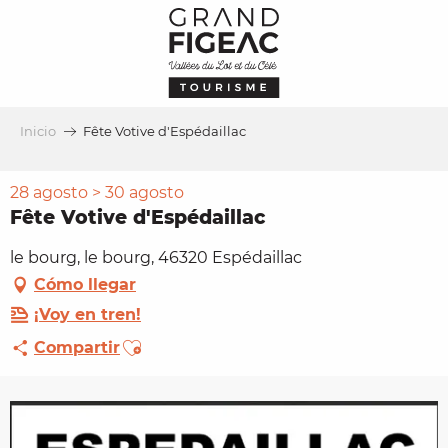
Aller
au
contenu
principal
Inicio
Fête Votive d'Espédaillac
28 agosto > 30 agosto
Fête Votive d'Espédaillac
le bourg, le bourg, 46320 Espédaillac
Cómo llegar
¡Voy en tren!
Ajouter aux favoris
Compartir