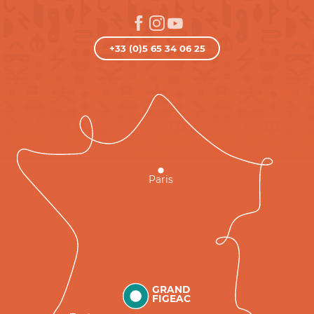
+33 (0)5 65 34 06 25
Paris
GRAND
FIGEAC