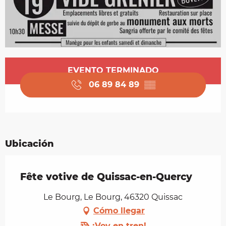
Horarios y datos de contacto
EVENTO TERMINADO
06 89 84 89
▒▒
Ubicación
Fête votive de Quissac-en-Quercy
Le Bourg, Le Bourg, 46320 Quissac
Cómo llegar
¡Voy en tren!