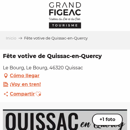
Aller
au
contenu
principal
Inicio
Fête votive de Quissac-en-Quercy
Fête votive de Quissac-en-Quercy
Le Bourg, Le Bourg, 46320 Quissac
Cómo llegar
¡Voy en tren!
Ajouter aux favoris
Compartir
+1 foto