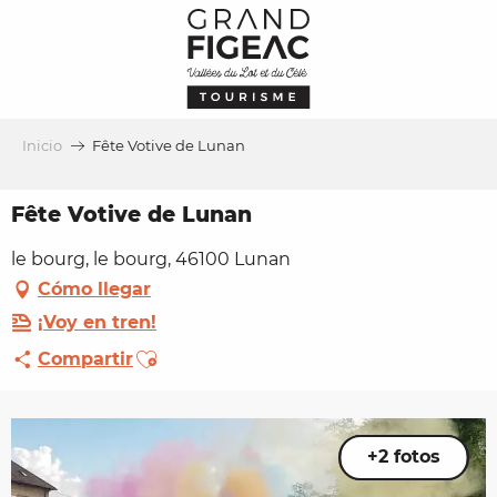
Aller
au
contenu
principal
Inicio
Fête Votive de Lunan
Fête Votive de Lunan
le bourg, le bourg, 46100 Lunan
Cómo llegar
¡Voy en tren!
Ajouter aux favoris
Compartir
+2 fotos