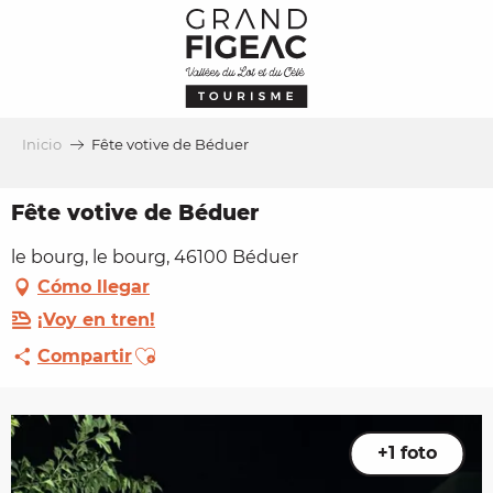
Aller
au
contenu
principal
Inicio
Fête votive de Béduer
Fête votive de Béduer
le bourg, le bourg, 46100 Béduer
Cómo llegar
¡Voy en tren!
Ajouter aux favoris
Compartir
+1 foto