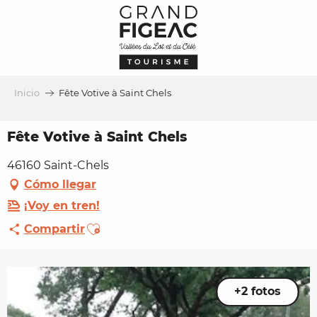
Aller
au
contenu
principal
Inicio
Fête Votive à Saint Chels
Fête Votive à Saint Chels
46160 Saint-Chels
Cómo llegar
¡Voy en tren!
Ajouter aux favoris
Compartir
+2 fotos