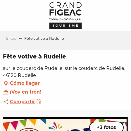
Aller
au
contenu
principal
Inicio
Fête votive à Rudelle
Fête votive à Rudelle
sur le couderc de Rudelle, sur le couderc de Rudelle,
46120 Rudelle
Cómo llegar
¡Voy en tren!
Ajouter aux favoris
Compartir
+2 fotos