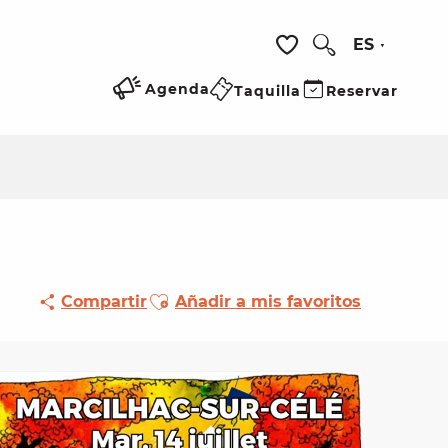
ES
Buscar
Voir les favoris
Agenda
Taquilla
Reservar
Ajouter aux favoris
Compartir
Añadir a mis favoritos