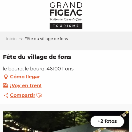
Aller
au
contenu
principal
Inicio
Fête du village de fons
Fête du village de fons
le bourg, le bourg, 46100 Fons
Cómo llegar
¡Voy en tren!
Ajouter aux favoris
Compartir
+2 fotos