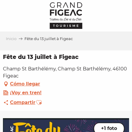
Aller
au
contenu
principal
Inicio
Fête du 13 juillet à Figeac
Fête du 13 juillet à Figeac
Champ St Barthélémy, Champ St Barthélémy, 46100
Figeac
Cómo llegar
¡Voy en tren!
Ajouter aux favoris
Compartir
+1 foto