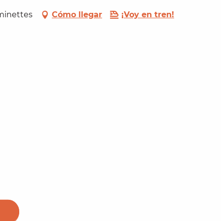
éminettes
Cómo llegar
¡Voy en tren!