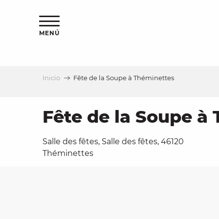
Aller
au
contenu
MENÚ
principal
Inicio
Fête de la Soupe à Théminettes
a
Fête de la Soupe à
Salle des fêtes, Salle des fêtes, 46120
Théminettes