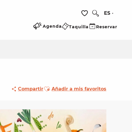
ES
Buscar
Voir les favoris
Agenda
Taquilla
Reservar
Ajouter aux favoris
Compartir
Añadir a mis favoritos