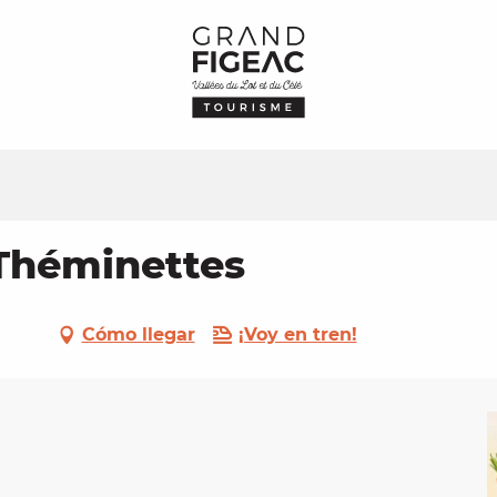
 Théminettes
Cómo llegar
¡Voy en tren!