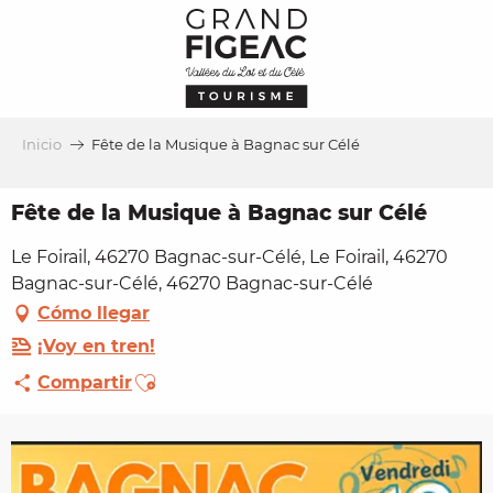
Aller
au
contenu
principal
Inicio
Fête de la Musique à Bagnac sur Célé
Fête de la Musique à Bagnac sur Célé
Le Foirail, 46270 Bagnac-sur-Célé, Le Foirail, 46270
Bagnac-sur-Célé, 46270 Bagnac-sur-Célé
Cómo llegar
¡Voy en tren!
Ajouter aux favoris
Compartir